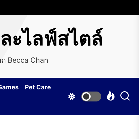
ละไลฟ์สไตล์
จาก Becca Chan
 Games
Pet Care