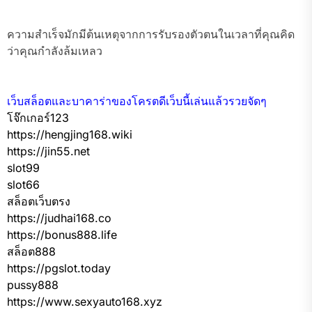
ความสำเร็จมักมีต้นเหตุจากการรับรองตัวตนในเวลาที่คุณคิด
ว่าคุณกำลังล้มเหลว
เว็บสล็อตและบาคาร่าของโครตดีเว็บนี้เล่นแล้วรวยจัดๆ
โจ๊กเกอร์123
https://hengjing168.wiki
https://jin55.net
slot99
slot66
สล็อตเว็บตรง
https://judhai168.co
https://bonus888.life
สล็อต888
https://pgslot.today
pussy888
https://www.sexyauto168.xyz