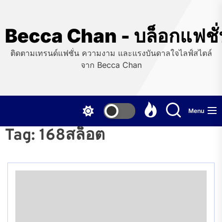
Skip
to
the
Becca Chan - บล็อกแฟชั่
content
ติดตามเทรนด์แฟชั่น ความงาม และแรงบันดาลใจไลฟ์สไตล์
จาก Becca Chan
Menu
Tag:
168สล็อต