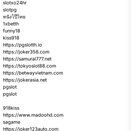
slotxo24hr
slotpg
หนังโป๊ไทย
1xbetth
funny18
kiss918
https://pgslotth.io
https://joker356.com
https://samurai777.net
https://tokyoslot88.com
https://betwayvietnam.com
https://jokerasia.net
pgslot
pgslot
918kiss
https://www.madoohd.com
sagame
https://joker123auto.com